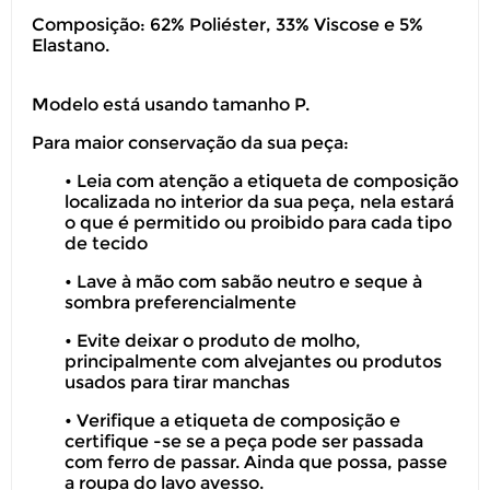
Composição: 62% Poliéster, 33% Viscose e 5%
Elastano.
Modelo está usando tamanho P.
Para maior conservação da sua peça:
Você pode devolver este
produto gratuitamente.
•
Leia com atenção a etiqueta de composição
localizada no interior da sua peça, nela estar
o que é permitido ou proibido para cada tipo
Você possui até 07 dias corridos, após o
de tecido
recebimento do produto, para solicitar
a troca ou devolução caso seu produto
•
Lave à mão com sabão neutro e seque à
sombra preferencialmente
esteja sem uso.
•
Evite deixar o produto de molho,
É importante revisar as
políticas de
principalmente com alvejantes ou produtos
devolução
.
usados para tirar manchas
•
Verifique a etiqueta de composição e
certifique -se se a peça pode ser passada
com ferro de passar. Ainda que possa, passe
a roupa do lavo avesso.