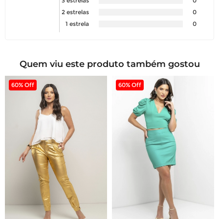
3 estrelas
0
2 estrelas
0
1 estrela
0
Quem viu este produto também gostou
60% Off
60% Off