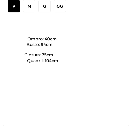
P
M
G
GG
Ombro:
40cm
Busto:
94cm
Cintura:
75cm
Quadril:
104cm