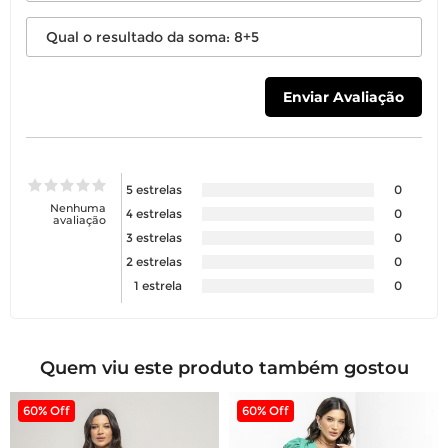
5 estrelas
0
Nenhuma
4 estrelas
0
avaliação
3 estrelas
0
2 estrelas
0
1 estrela
0
Quem viu este produto também gostou
60% Off
60% Off