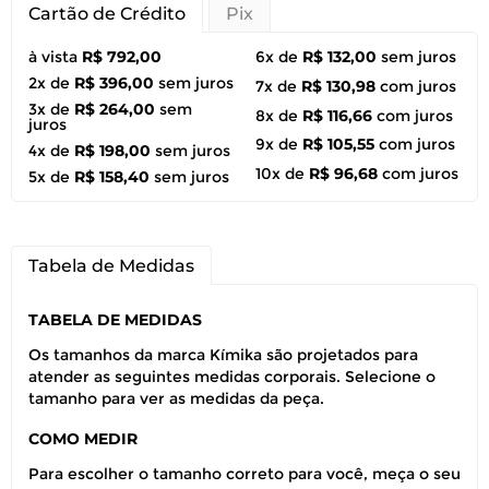
Cartão de Crédito
Pix
à vista
R$ 792,00
6x de
R$ 132,00
sem juros
2x de
R$ 396,00
sem juros
7x de
R$ 130,98
com juros
3x de
R$ 264,00
sem
8x de
R$ 116,66
com juros
juros
9x de
R$ 105,55
com juros
4x de
R$ 198,00
sem juros
10x de
R$ 96,68
com juros
5x de
R$ 158,40
sem juros
Tabela de Medidas
TABELA DE MEDIDAS
Os tamanhos da marca Kímika são projetados para
atender as seguintes medidas corporais. Selecione o
tamanho para ver as medidas da peça.
COMO MEDIR
Para escolher o tamanho correto para você, meça o seu