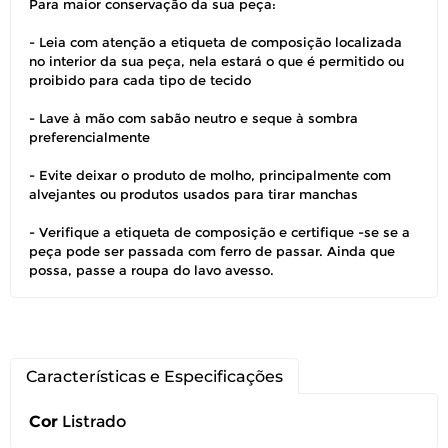
Para maior conservação da sua peça:
Você pode devolver este
- Leia com atenção a etiqueta de composição localizada
produto gratuitamente.
no interior da sua peça, nela estará o que é permitido ou
proibido para cada tipo de tecido
Você possui até 07 dias corridos, após o
- Lave à mão com sabão neutro e seque à sombra
recebimento do produto, para solicitar
preferencialmente
a troca ou devolução caso seu produto
esteja sem uso.
- Evite deixar o produto de molho, principalmente com
alvejantes ou produtos usados para tirar manchas
É importante revisar as
políticas de
devolução
.
- Verifique a etiqueta de composição e certifique -se se a
peça pode ser passada com ferro de passar. Ainda que
possa, passe a roupa do lavo avesso.
Características e Especificações
Cor
Listrado