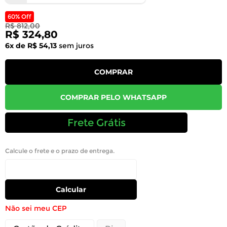
60% Off
R$ 812,00
R$ 324,80
6x de R$ 54,13
sem juros
COMPRAR
COMPRAR PELO WHATSAPP
Frete Grátis
Calcule o frete e o prazo de entrega.
Calcular
Não sei meu CEP