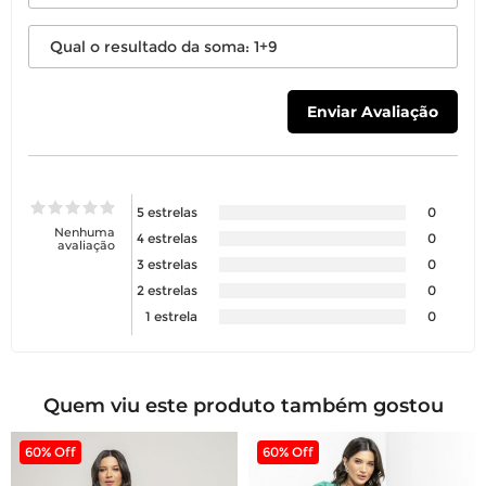
5 estrelas
0
Nenhuma
4 estrelas
0
avaliação
3 estrelas
0
2 estrelas
0
1 estrela
0
Quem viu este produto também gostou
60% Off
60% Off