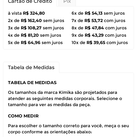
Cartão de Crédito
Pix
à vista
R$ 324,80
6x de
R$ 54,13
sem juros
2x de
R$ 162,40
sem juros
7x de
R$ 53,72
com juros
3x de
R$ 108,27
sem juros
8x de
R$ 47,84
com juros
4x de
R$ 81,20
sem juros
9x de
R$ 43,29
com juros
5x de
R$ 64,96
sem juros
10x de
R$ 39,65
com juros
Tabela de Medidas
TABELA DE MEDIDAS
Os tamanhos da marca Kímika são projetados para
atender as seguintes medidas corporais. Selecione o
tamanho para ver as medidas da peça.
COMO MEDIR
Para escolher o tamanho correto para você, meça o seu
corpo conforme as orientações abaixo: