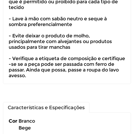
que é permitido ou proibido para cada tipo de
tecido
Você pode devolver este
produto gratuitamente.
- Lave à mão com sabão neutro e seque à
sombra preferencialmente
Você possui até 07 dias corridos, após o
- Evite deixar o produto de molho,
recebimento do produto, para solicitar
principalmente com alvejantes ou produtos
a troca ou devolução caso seu produto
usados para tirar manchas
esteja sem uso.
- Verifique a etiqueta de composição e certifique
-se se a peça pode ser passada com ferro de
É importante revisar as
políticas de
passar. Ainda que possa, passe a roupa do lavo
devolução
.
avesso.
Características e Especificações
Cor
Branco
Bege