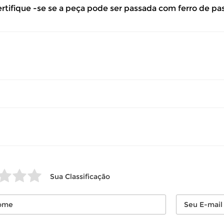
ertifique -se se a peça pode ser passada com ferro de pa
so seu produto esteja sem uso.
 revisar as
políticas de devolução
.
Sua Classificação