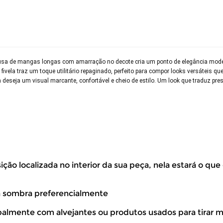
blusa de mangas longas com amarração no decote cria um ponto de elegância mode
fivela traz um toque utilitário repaginado, perfeito para compor looks versáteis qu
eseja um visual marcante, confortável e cheio de estilo. Um look que traduz pre
ão localizada no interior da sua peça, nela estará o que
volver este produto gratuitamente.
à sombra preferencialmente
ipalmente com alvejantes ou produtos usados para tirar 
até 07 dias corridos, após o recebimento do produto, para solic