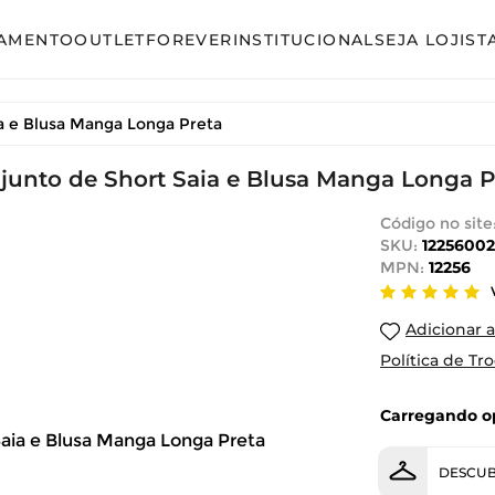
AMENTO
OUTLET
FOREVER
INSTITUCIONAL
SEJA LOJIST
so
Avulso
a e Blusa Manga Longa Preta
unto Calça
Conjunto Calça
junto de Short Saia e Blusa Manga Longa P
unto Saia
Conjunto Saia
unto Short
Conjunto Shorts
Código no site
SKU:
12256002
acão
Linha Plus Size
MPN:
12256
ido Curto
Macacão
Adicionar a
ido Longo
Vestido Curto
Política de Tr
ido Midi
Vestido Longo
Carregando op
Vestido Midi
DESCUB