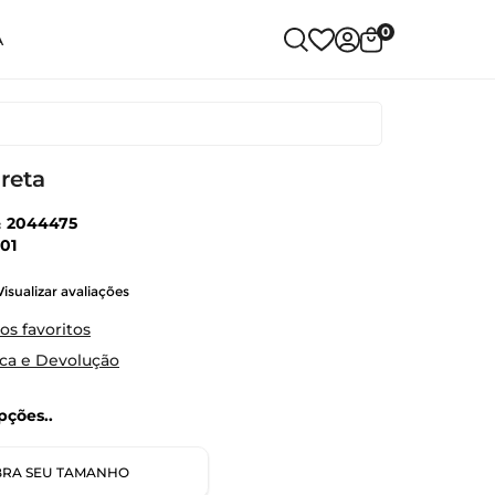
0
A
reta
:
2044475
01
Visualizar avaliações
os favoritos
oca e Devolução
ções..
RA SEU TAMANHO