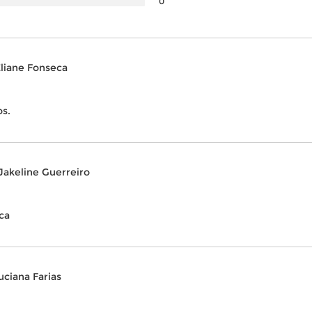
0
liane Fonseca
os.
Jakeline Guerreiro
ca
uciana Farias