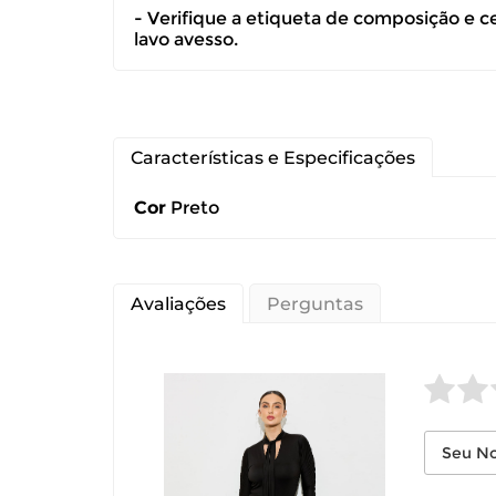
- Verifique a etiqueta de composição e c
devolução ca
lavo avesso.
É importante
Características e Especificações
Cor
Preto
Avaliações
Perguntas