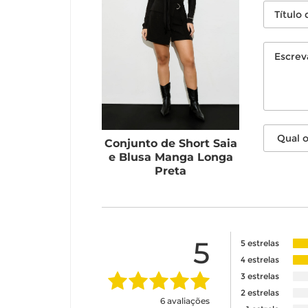
Conjunto de Short Saia
e Blusa Manga Longa
Preta
5
5 estrelas
4 estrelas
3 estrelas
2 estrelas
6 avaliações