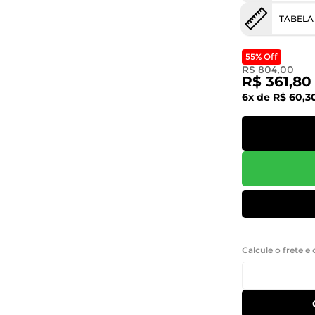
TABELA
55% Off
R$ 804,00
R$ 361,80
6x de R$ 60,3
Calcule o frete e