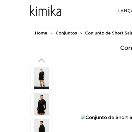
LANÇ
Avul
Home
Conjuntos
Conjunto de Short Sai
>
>
Conj
Con
Conj
Conj
Mac
Vest
Vest
Vest