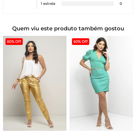
1 estrela
0
Quem viu este produto também gostou
60% Off
60% Off