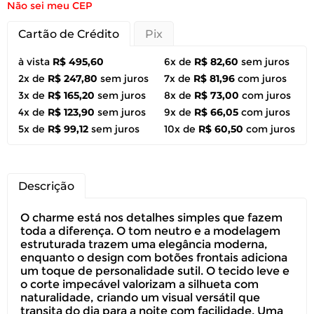
Não sei meu CEP
Cartão de Crédito
Pix
à vista
R$ 495,60
6x de
R$ 82,60
sem juros
2x de
R$ 247,80
sem juros
7x de
R$ 81,96
com juros
3x de
R$ 165,20
sem juros
8x de
R$ 73,00
com juros
4x de
R$ 123,90
sem juros
9x de
R$ 66,05
com juros
5x de
R$ 99,12
sem juros
10x de
R$ 60,50
com juros
Descrição
O charme está nos detalhes simples que fazem
toda a diferença. O tom neutro e a modelagem
estruturada trazem uma elegância moderna,
enquanto o design com botões frontais adiciona
um toque de personalidade sutil. O tecido leve e
o corte impecável valorizam a silhueta com
naturalidade, criando um visual versátil que
transita do dia para a noite com facilidade. Uma