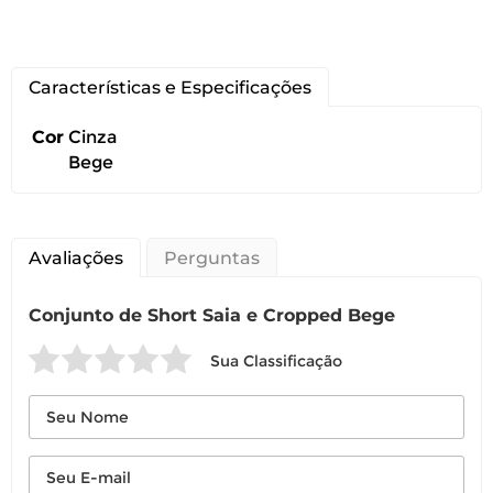
Características e Especificações
Você pode devolver este
Cor
Cinza
produto gratuitamente.
Bege
Você possui até 07 dias corridos, após o
recebimento do produto, para solicitar
Avaliações
Perguntas
a troca ou devolução caso seu produto
esteja sem uso.
Conjunto de Short Saia e Cropped Bege
É importante revisar as
políticas de
devolução
.
Sua Classificação