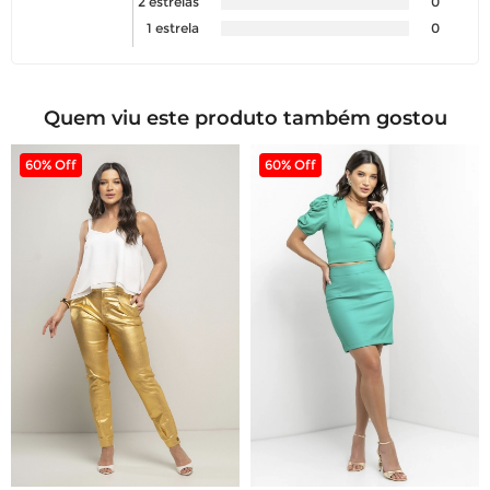
2 estrelas
0
1 estrela
0
Quem viu este produto também gostou
60% Off
60% Off