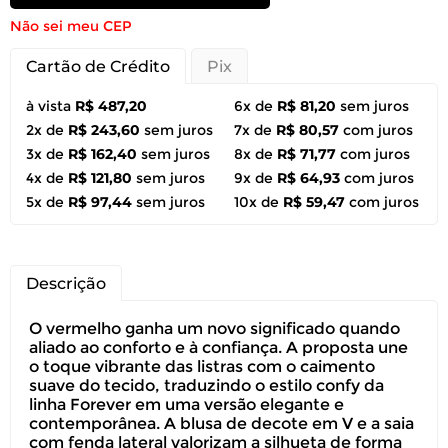
Não sei meu CEP
Cartão de Crédito
Pix
à vista
R$ 487,20
6x de
R$ 81,20
sem juros
2x de
R$ 243,60
sem juros
7x de
R$ 80,57
com juros
3x de
R$ 162,40
sem juros
8x de
R$ 71,77
com juros
4x de
R$ 121,80
sem juros
9x de
R$ 64,93
com juros
5x de
R$ 97,44
sem juros
10x de
R$ 59,47
com juros
Descrição
O vermelho ganha um novo significado quando
aliado ao conforto e à confiança. A proposta une
o toque vibrante das listras com o caimento
suave do tecido, traduzindo o estilo confy da
linha Forever em uma versão elegante e
contemporânea. A blusa de decote em V e a saia
com fenda lateral valorizam a silhueta de forma