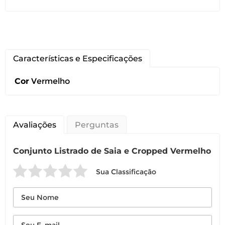
Características e Especificações
Você pode devolver este
produto gratuitamente.
Cor
Vermelho
Você possui até 07 dias corridos, após o
recebimento do produto, para solicitar
a troca ou devolução caso seu produto
Avaliações
Perguntas
esteja sem uso.
Conjunto Listrado de Saia e Cropped Vermelho
É importante revisar as
políticas de
devolução
.
Sua Classificação