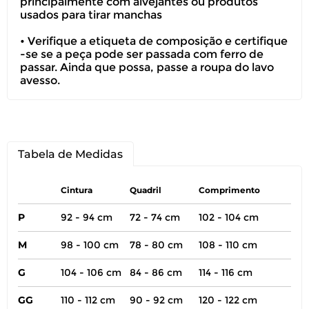
principalmente com alvejantes ou produtos
usados para tirar manchas
• Verifique a etiqueta de composição e certifique
-se se a peça pode ser passada com ferro de
passar. Ainda que possa, passe a roupa do lavo
avesso.
Tabela de Medidas
Cintura
Quadril
Comprimento
P
92 - 94 cm
72 - 74 cm
102 - 104 cm
M
98 - 100 cm
78 - 80 cm
108 - 110 cm
G
104 - 106 cm
84 - 86 cm
114 - 116 cm
GG
110 - 112 cm
90 - 92 cm
120 - 122 cm