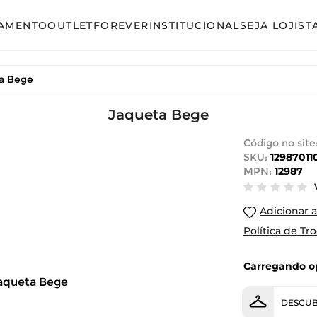
AMENTO
OUTLET
FOREVER
INSTITUCIONAL
SEJA LOJIST
so
Avulso
a Bege
unto Calça
Conjunto Calça
unto Saia
Conjunto Saia
Jaqueta Bege
unto Short
Conjunto Shorts
Código no site
SKU:
12987011
acão
Linha Plus Size
MPN:
12987
ido Curto
Macacão
Adicionar a
ido Longo
Vestido Curto
Política de Tr
ido Midi
Vestido Longo
Carregando op
Vestido Midi
DESCUB