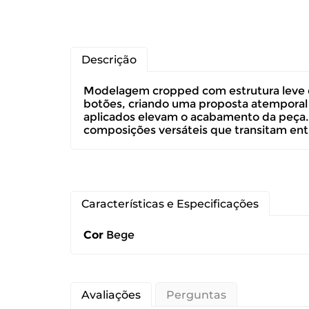
Descrição
Modelagem cropped com estrutura leve que
botões, criando uma proposta atemporal co
aplicados elevam o acabamento da peça. 
composições versáteis que transitam entr
Você pode de
Características e Especificações
Você possui 
Cor
Bege
devolução ca
É importante
Avaliações
Perguntas