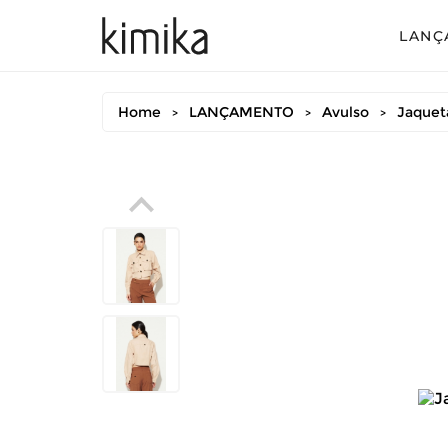
LANÇ
Avul
Home
LANÇAMENTO
Avulso
Jaquet
>
>
>
Conj
Conj
Conj
Mac
Vest
Vest
Vest