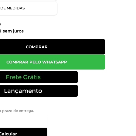
 DE MEDIDAS
0
0
sem juros
COMPRAR
COMPRAR PELO WHATSAPP
Frete Grátis
Lançamento
 o prazo de entrega.
Calcular