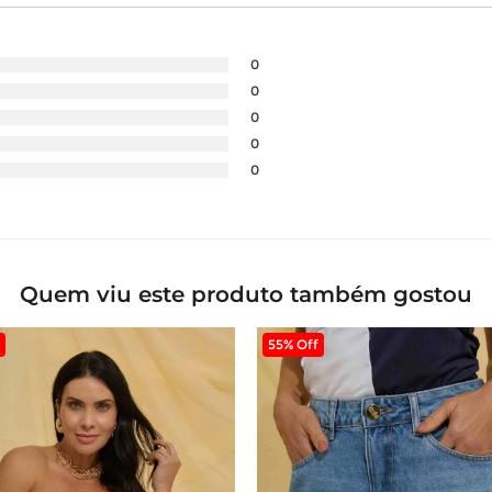
0
0
0
0
0
Quem viu este produto também gostou
55% Off