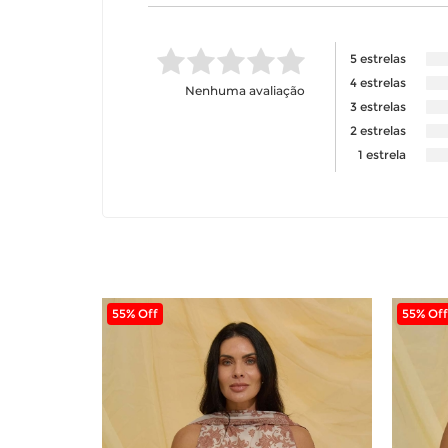
5 estrelas
4 estrelas
Nenhuma avaliação
3 estrelas
2 estrelas
1 estrela
55% Off
55% Off