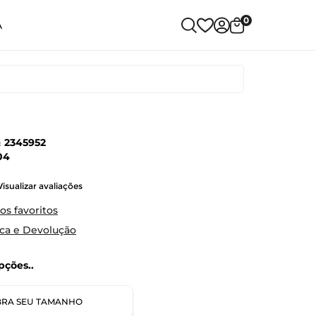
0
A
:
2345952
04
Visualizar avaliações
os favoritos
oca e Devolução
ções..
RA SEU TAMANHO