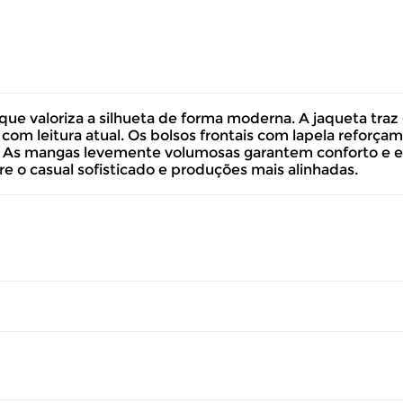
 valoriza a silhueta de forma moderna. A jaqueta traz g
m leitura atual. Os bolsos frontais com lapela reforçam a
As mangas levemente volumosas garantem conforto e equil
e o casual sofisticado e produções mais alinhadas.
volver este produto gratuitamente.
até 07 dias corridos, após o recebimento do produto, para solic
so seu produto esteja sem uso.
 revisar as
políticas de devolução
.