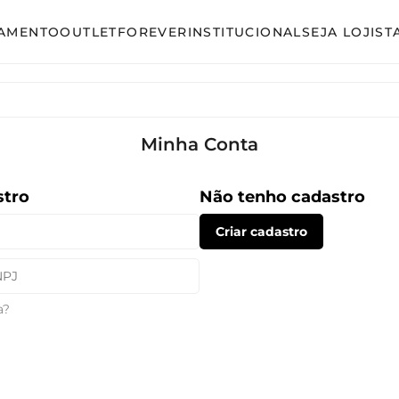
AMENTO
OUTLET
FOREVER
INSTITUCIONAL
SEJA LOJIST
so
Avulso
unto Calça
Conjunto Calça
unto Saia
Conjunto Saia
Minha Conta
unto Short
Conjunto Shorts
stro
Não tenho cadastro
acão
Linha Plus Size
Criar cadastro
ido Curto
Macacão
ido Longo
Vestido Curto
a?
ido Midi
Vestido Longo
Vestido Midi