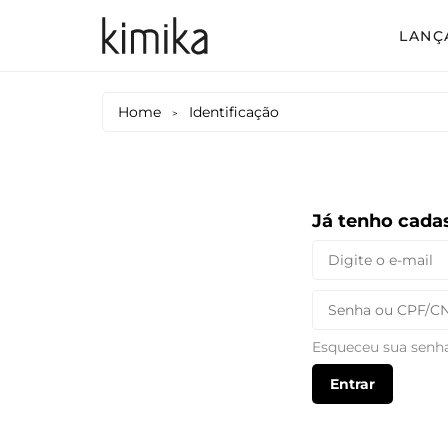
LANÇ
Avul
Home
Identificação
>
Conj
Conj
Conj
Já tenho cada
Mac
Vest
Vest
Esqueceu sua senh
Vest
Entrar