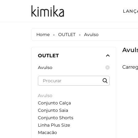
LANÇ
Avul
Home
OUTLET
Avulso
>
>
Conj
Avul
Conj
OUTLET
Conj
Carreg
Avulso
Mac
Vest
Avulso
Vest
Conjunto Calça
Vest
Conjunto Saia
Conjunto Shorts
Linha Plus Size
Macacão