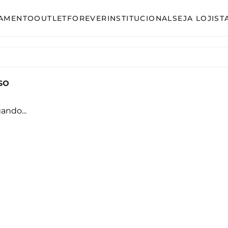
AMENTO
OUTLET
FOREVER
INSTITUCIONAL
SEJA LOJIST
so
Avulso
unto Calça
Conjunto Calça
so
unto Saia
Conjunto Saia
unto Short
Conjunto Shorts
ando...
acão
Linha Plus Size
ido Curto
Macacão
ido Longo
Vestido Curto
ido Midi
Vestido Longo
Vestido Midi