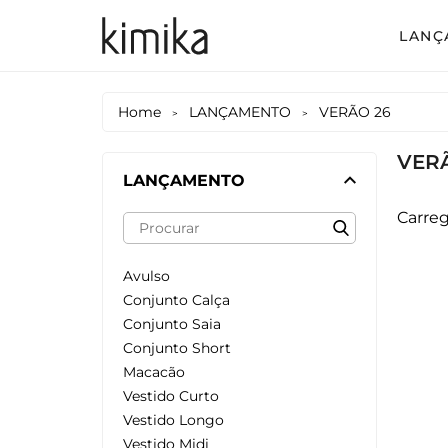
LANÇ
Avul
Home
LANÇAMENTO
VERÃO 26
>
>
Conj
VER
Conj
LANÇAMENTO
Conj
Carreg
Mac
Vest
Avulso
Conjunto Calça
Vest
Conjunto Saia
Conjunto Short
Vest
Macacão
Vestido Curto
Vestido Longo
Vestido Midi