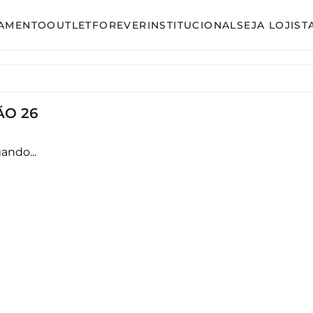
AMENTO
OUTLET
FOREVER
INSTITUCIONAL
SEJA LOJIST
so
Avulso
unto Calça
Conjunto Calça
ÃO 26
unto Saia
Conjunto Saia
unto Short
Conjunto Shorts
ando...
acão
Linha Plus Size
ido Curto
Macacão
ido Longo
Vestido Curto
ido Midi
Vestido Longo
Vestido Midi