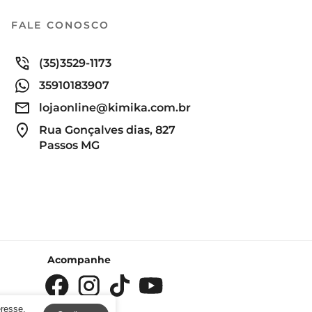
FALE CONOSCO
(35)3529-1173
35910183907
lojaonline@kimika.com.br
Rua Gonçalves dias, 827
Passos MG
Acompanhe
eresse.