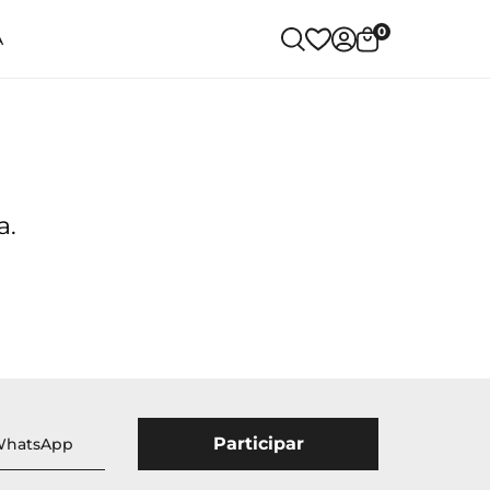
0
A
a.