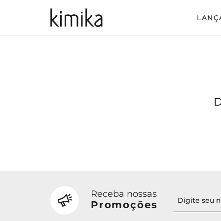
LANÇ
Avul
Conj
Conj
Conj
D
Mac
Vest
Vest
Vest
Receba nossas
Promoções