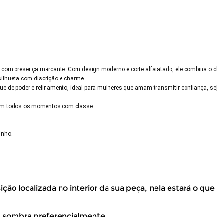
cia com presença marcante. Com design moderno e corte alfaiatado, ele combina 
 silhueta com discrição e charme.
ue de poder e refinamento, ideal para mulheres que amam transmitir confiança, se
a em todos os momentos com classe.
inho.
volver este produto gratuitamente.
ão localizada no interior da sua peça, nela estará o que
à sombra preferencialmente
até 07 dias corridos, após o recebimento do produto, para solic