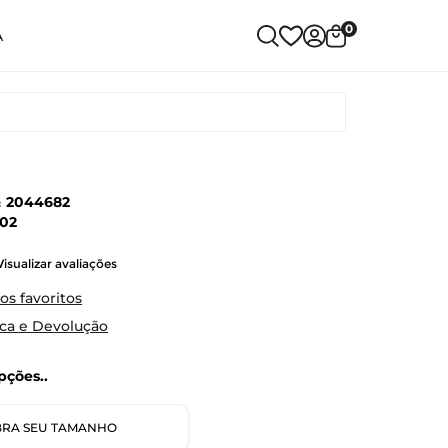
0
A
:
2044682
902
Visualizar avaliações
os favoritos
oca e Devolução
ções..
RA SEU TAMANHO