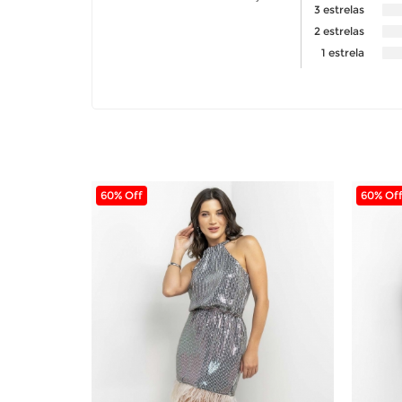
3 estrelas
2 estrelas
1 estrela
60% Off
60% Of