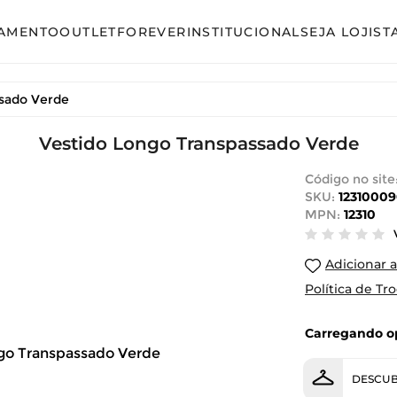
AMENTO
OUTLET
FOREVER
INSTITUCIONAL
SEJA LOJIST
so
Avulso
ssado Verde
unto Calça
Conjunto Calça
unto Saia
Vestido Longo Transpassado Verde
Conjunto Saia
unto Short
Conjunto Shorts
Código no site
SKU:
1231000
acão
Linha Plus Size
MPN:
12310
ido Curto
Macacão
Adicionar a
ido Longo
Vestido Curto
Política de Tr
ido Midi
Vestido Longo
Carregando op
Vestido Midi
DESCUB