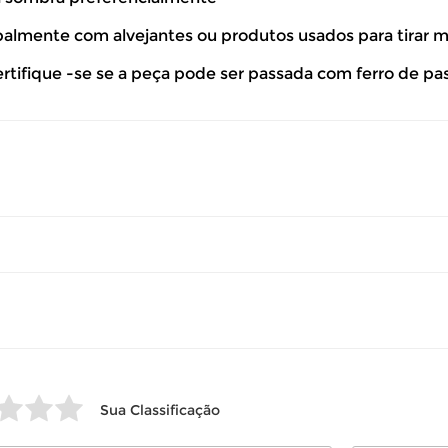
so seu produto esteja sem uso.
ipalmente com alvejantes ou produtos usados para tirar 
 revisar as
políticas de devolução
.
ertifique -se se a peça pode ser passada com ferro de pa
Sua Classificação