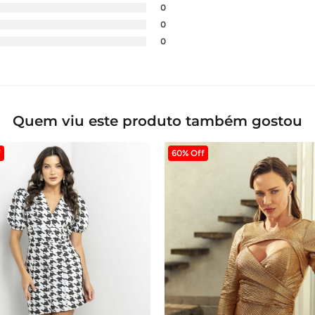
0
0
0
Quem viu este produto também gostou
f
60% Off