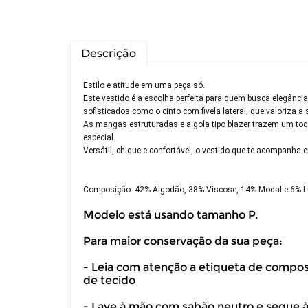
Descrição
Estilo e atitude em uma peça só.
Este vestido é a escolha perfeita para quem busca elegân
sofisticados como o cinto com fivela lateral, que valoriza a
As mangas estruturadas e a gola tipo blazer trazem um toq
especial.
Versátil, chique e confortável, o vestido que te acompanh
Composição: 42% Algodão, 38% Viscose, 14% Modal e 6% L
Modelo está usando tamanho P.
Para maior conservação da sua peça:
Você pode de
- Leia com atenção a etiqueta de composiç
de tecido
- Lave à mão com sabão neutro e seque 
Você possui 