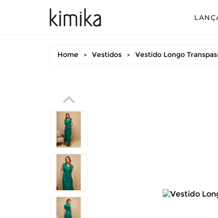
LANÇ
Avul
Home
Vestidos
Vestido Longo Transpa
>
>
Conj
Conj
Conj
Mac
Vest
Vest
Vest