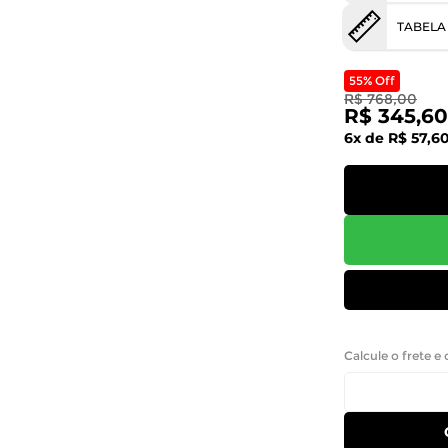
TABELA
55% Off
R$ 768,00
R$ 345,60
6x de R$ 57,6
Calcule o frete e