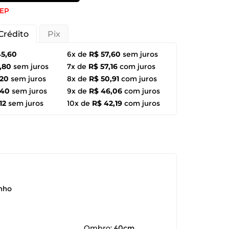
CEP
Crédito
Pix
45,60
6x de
R$ 57,60
sem juros
,80
sem juros
7x de
R$ 57,16
com juros
,20
sem juros
8x de
R$ 50,91
com juros
,40
sem juros
9x de
R$ 46,06
com juros
12
sem juros
10x de
R$ 42,19
com juros
anho
Ombro:
40cm