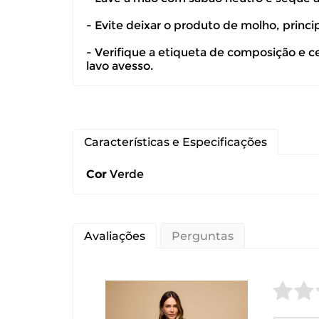
devolução ca
- Evite deixar o produto de molho, princ
É importante
- Verifique a etiqueta de composição e c
lavo avesso.
Características e Especificações
Cor
Verde
Avaliações
Perguntas