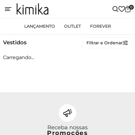
0
Categorias
LANÇAMENTO
OUTLET
FOREVER
LANÇAMENTO
Vestidos
Filtrar e Ordenar
OUTLET
FOREVER
Carregando...
Preço
Receba nossas
Promoções
Ordenar