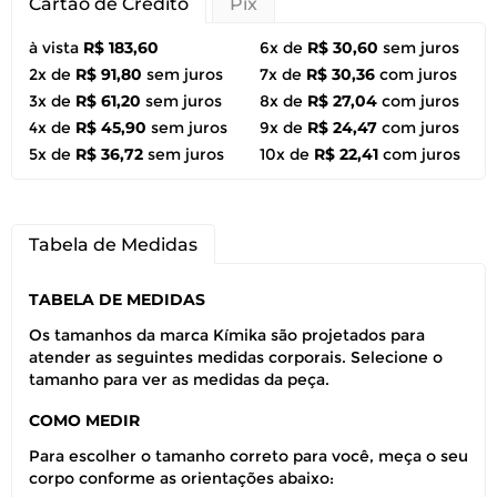
Cartão de Crédito
Pix
à vista
R$ 183,60
6x de
R$ 30,60
sem juros
2x de
R$ 91,80
sem juros
7x de
R$ 30,36
com juros
3x de
R$ 61,20
sem juros
8x de
R$ 27,04
com juros
4x de
R$ 45,90
sem juros
9x de
R$ 24,47
com juros
5x de
R$ 36,72
sem juros
10x de
R$ 22,41
com juros
Tabela de Medidas
TABELA DE MEDIDAS
Os tamanhos da marca Kímika são projetados para
atender as seguintes medidas corporais. Selecione o
tamanho para ver as medidas da peça.
COMO MEDIR
Para escolher o tamanho correto para você, meça o seu
corpo conforme as orientações abaixo: