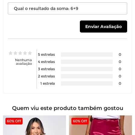
5 estrelas
0
Nenhuma
4 estrelas
0
avaliação
3 estrelas
0
2 estrelas
0
1 estrela
0
Quem viu este produto também gostou
60% Off
60% Off