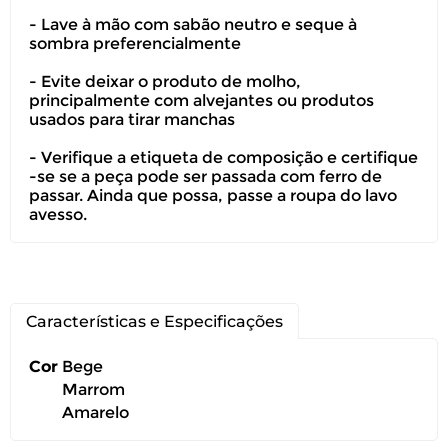
Você pode devolver este
- Lave à mão com sabão neutro e seque à
produto gratuitamente.
sombra preferencialmente
- Evite deixar o produto de molho,
Você possui até 07 dias corridos, após o
principalmente com alvejantes ou produtos
recebimento do produto, para solicitar
usados para tirar manchas
a troca ou devolução caso seu produto
esteja sem uso.
- Verifique a etiqueta de composição e certifique
-se se a peça pode ser passada com ferro de
É importante revisar as
políticas de
passar. Ainda que possa, passe a roupa do lavo
devolução
.
avesso.
Características e Especificações
Cor
Bege
Marrom
Amarelo