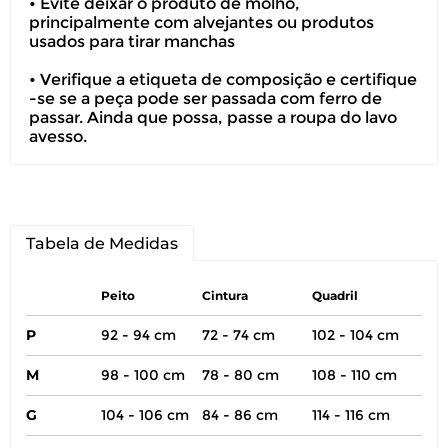
• Evite deixar o produto de molho,
principalmente com alvejantes ou produtos
usados para tirar manchas
• Verifique a etiqueta de composição e certifique
-se se a peça pode ser passada com ferro de
passar. Ainda que possa, passe a roupa do lavo
avesso.
Tabela de Medidas
Peito
Cintura
Quadril
P
92 - 94 cm
72 - 74 cm
102 - 104 cm
M
98 - 100 cm
78 - 80 cm
108 - 110 cm
G
104 - 106 cm
84 - 86 cm
114 - 116 cm