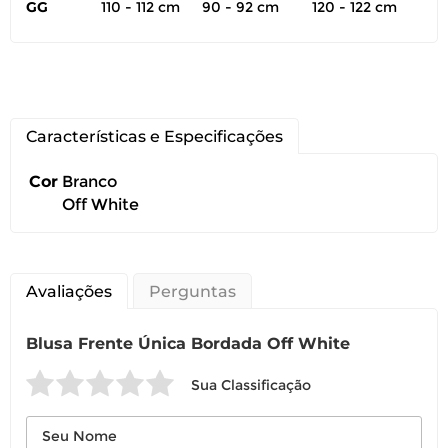
GG
110 - 112 cm
90 - 92 cm
120 - 122 cm
Você pode devolver este
Características e Especificações
produto gratuitamente.
Cor
Branco
Off White
Você possui até 07 dias corridos, após o
recebimento do produto, para solicitar
a troca ou devolução caso seu produto
esteja sem uso.
Avaliações
Perguntas
É importante revisar as
políticas de
devolução
.
Blusa Frente Única Bordada Off White
Sua Classificação