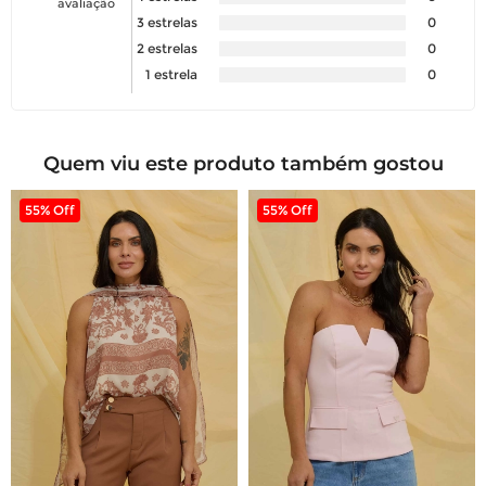
avaliação
3 estrelas
0
2 estrelas
0
1 estrela
0
Quem viu este produto também gostou
55% Off
55% Off