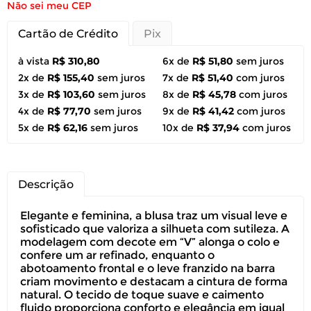
Não sei meu CEP
Cartão de Crédito
Pix
à vista
R$ 310,80
6x de
R$ 51,80
sem juros
2x de
R$ 155,40
sem juros
7x de
R$ 51,40
com juros
3x de
R$ 103,60
sem juros
8x de
R$ 45,78
com juros
4x de
R$ 77,70
sem juros
9x de
R$ 41,42
com juros
5x de
R$ 62,16
sem juros
10x de
R$ 37,94
com juros
Descrição
Elegante e feminina, a blusa traz um visual leve e
sofisticado que valoriza a silhueta com sutileza. A
modelagem com decote em “V” alonga o colo e
confere um ar refinado, enquanto o
abotoamento frontal e o leve franzido na barra
criam movimento e destacam a cintura de forma
natural. O tecido de toque suave e caimento
fluido proporciona conforto e elegância em igual