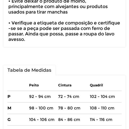
• Evite deixar o produto de molho,
principalmente com alvejantes ou produtos
usados para tirar manchas
• Verifique a etiqueta de composição e certifique
-se se a peça pode ser passada com ferro de
passar. Ainda que possa, passe a roupa do lavo
avesso.
Tabela de Medidas
Peito
Cintura
Quadril
P
92 - 94 cm
72 - 74 cm
102 - 104 cm
M
98 - 100 cm
78 - 80 cm
108 - 110 cm
G
104 - 106 cm
84 - 86 cm
114 - 116 cm