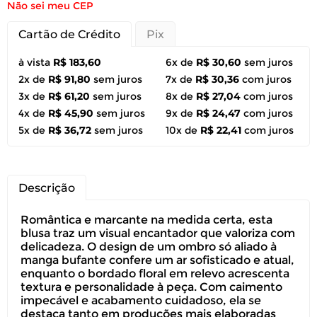
Não sei meu CEP
Cartão de Crédito
Pix
à vista
R$ 183,60
6x de
R$ 30,60
sem juros
2x de
R$ 91,80
sem juros
7x de
R$ 30,36
com juros
3x de
R$ 61,20
sem juros
8x de
R$ 27,04
com juros
4x de
R$ 45,90
sem juros
9x de
R$ 24,47
com juros
5x de
R$ 36,72
sem juros
10x de
R$ 22,41
com juros
Descrição
Romântica e marcante na medida certa, esta
blusa traz um visual encantador que valoriza com
delicadeza. O design de um ombro só aliado à
manga bufante confere um ar sofisticado e atual,
enquanto o bordado floral em relevo acrescenta
textura e personalidade à peça. Com caimento
impecável e acabamento cuidadoso, ela se
destaca tanto em produções mais elaboradas