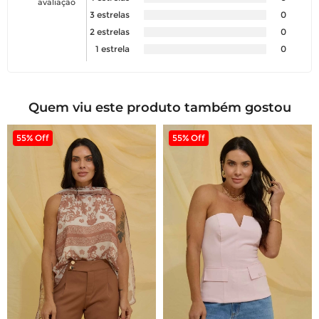
avaliação
3 estrelas
0
2 estrelas
0
1 estrela
0
Quem viu este produto também gostou
55% Off
55% Off