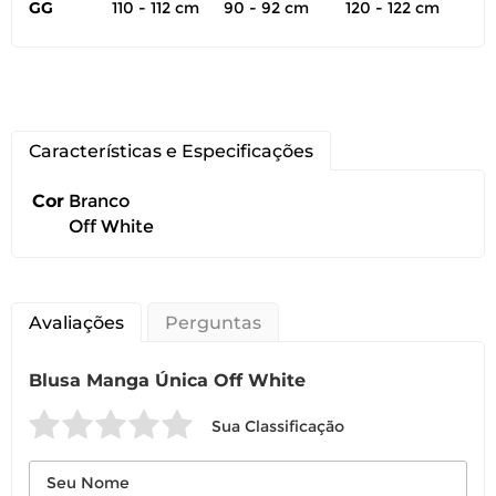
GG
110 - 112 cm
90 - 92 cm
120 - 122 cm
Você pode devolver este
Características e Especificações
produto gratuitamente.
Cor
Branco
Off White
Você possui até 07 dias corridos, após o
recebimento do produto, para solicitar
a troca ou devolução caso seu produto
esteja sem uso.
Avaliações
Perguntas
É importante revisar as
políticas de
devolução
.
Blusa Manga Única Off White
Sua Classificação