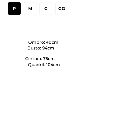
P
M
G
GG
Ombro:
40cm
Busto:
94cm
Cintura:
75cm
Quadril:
104cm