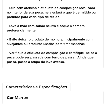
- Leia com atenção a etiqueta de composição localizada
no interior da sua peça, nela estará o que é permitido ou
proibido para cada tipo de tecido
Você pode devolver este
- Lave à mão com sabão neutro e seque à sombra
produto gratuitamente.
preferencialmente
- Evite deixar o produto de molho, principalmente com
Você possui até 07 dias corridos, após o
alvejantes ou produtos usados para tirar manchas
recebimento do produto, para solicitar
a troca ou devolução caso seu produto
- Verifique a etiqueta de composição e certifique -se se a
esteja sem uso.
peça pode ser passada com ferro de passar. Ainda que
possa, passe a roupa do lavo avesso.
É importante revisar as
políticas de
devolução
.
Características e Especificações
Cor
Marrom