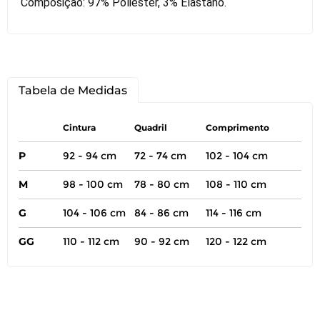
Composição: 97% Poliéster, 3% Elastano.
Tabela de Medidas
Cintura
Quadril
Comprimento
P
92 - 94 cm
72 - 74 cm
102 - 104 cm
M
98 - 100 cm
78 - 80 cm
108 - 110 cm
G
104 - 106 cm
84 - 86 cm
114 - 116 cm
GG
110 - 112 cm
90 - 92 cm
120 - 122 cm