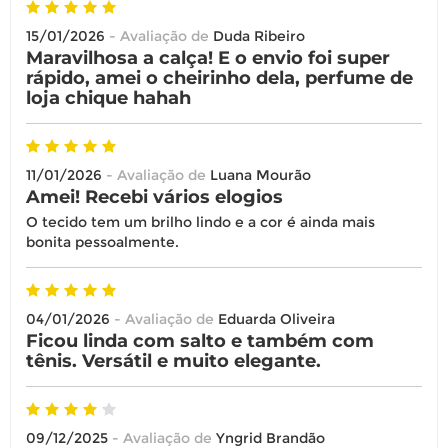
Você possui até 07 dias corridos, após o
15/01/2026
- Avaliação de
Duda Ribeiro
recebimento do produto, para solicitar
Maravilhosa a calça! E o envio foi super
a troca ou devolução caso seu produto
rápido, amei o cheirinho dela, perfume de
esteja sem uso.
loja chique hahah
É importante revisar as
políticas de
devolução
.
11/01/2026
- Avaliação de
Luana Mourão
Amei! Recebi vários elogios
O tecido tem um brilho lindo e a cor é ainda mais
bonita pessoalmente.
04/01/2026
- Avaliação de
Eduarda Oliveira
Ficou linda com salto e também com
tênis. Versátil e muito elegante.
09/12/2025
- Avaliação de
Yngrid Brandão