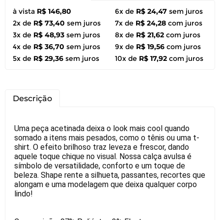
à vista
R$ 146,80
6x de
R$ 24,47
sem juros
2x de
R$ 73,40
sem juros
7x de
R$ 24,28
com juros
3x de
R$ 48,93
sem juros
8x de
R$ 21,62
com juros
4x de
R$ 36,70
sem juros
9x de
R$ 19,56
com juros
5x de
R$ 29,36
sem juros
10x de
R$ 17,92
com juros
Descrição
Uma peça acetinada deixa o look mais cool quando
somado a itens mais pesados, como o tênis ou uma t-
shirt. O efeito brilhoso traz leveza e frescor, dando
aquele toque chique no visual. Nossa calça avulsa é
símbolo de versatilidade, conforto e um toque de
beleza. Shape rente a silhueta, passantes, recortes que
alongam e uma modelagem que deixa qualquer corpo
lindo!