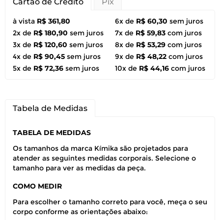
Cartão de Crédito
Pix
à vista
R$ 361,80
6x de
R$ 60,30
sem juros
2x de
R$ 180,90
sem juros
7x de
R$ 59,83
com juros
3x de
R$ 120,60
sem juros
8x de
R$ 53,29
com juros
4x de
R$ 90,45
sem juros
9x de
R$ 48,22
com juros
5x de
R$ 72,36
sem juros
10x de
R$ 44,16
com juros
Tabela de Medidas
TABELA DE MEDIDAS
Os tamanhos da marca Kímika são projetados para
atender as seguintes medidas corporais. Selecione o
tamanho para ver as medidas da peça.
COMO MEDIR
Para escolher o tamanho correto para você, meça o seu
corpo conforme as orientações abaixo: