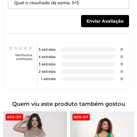
5 estrelas
0
Nenhuma
4 estrelas
0
avaliação
3 estrelas
0
2 estrelas
0
1 estrela
0
Quem viu este produto também gostou
60% Off
60% Off