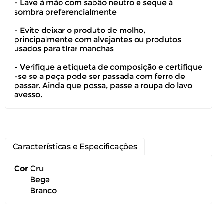
- Lave à mão com sabão neutro e seque à
sombra preferencialmente
Você pode devolver este
produto gratuitamente.
- Evite deixar o produto de molho,
principalmente com alvejantes ou produtos
usados para tirar manchas
Você possui até 07 dias corridos, após o
recebimento do produto, para solicitar
- Verifique a etiqueta de composição e certifique
a troca ou devolução caso seu produto
-se se a peça pode ser passada com ferro de
esteja sem uso.
passar. Ainda que possa, passe a roupa do lavo
avesso.
É importante revisar as
políticas de
devolução
.
Características e Especificações
Cor
Cru
Bege
Branco