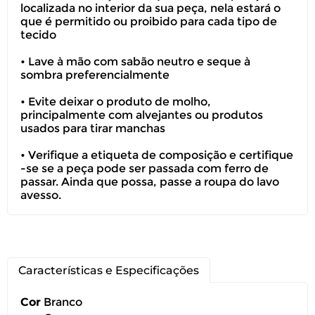
localizada no interior da sua peça, nela estará o
que é permitido ou proibido para cada tipo de
tecido
Você pode devolver este
produto gratuitamente.
• Lave à mão com sabão neutro e seque à
sombra preferencialmente
Você possui até 07 dias corridos, após o
• Evite deixar o produto de molho,
recebimento do produto, para solicitar
principalmente com alvejantes ou produtos
a troca ou devolução caso seu produto
usados para tirar manchas
esteja sem uso.
• Verifique a etiqueta de composição e certifique
É importante revisar as
políticas de
-se se a peça pode ser passada com ferro de
devolução
.
passar. Ainda que possa, passe a roupa do lavo
avesso.
Características e Especificações
Cor
Branco