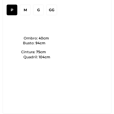
P
M
G
GG
Ombro:
40cm
Busto:
94cm
Cintura:
75cm
Quadril:
104cm