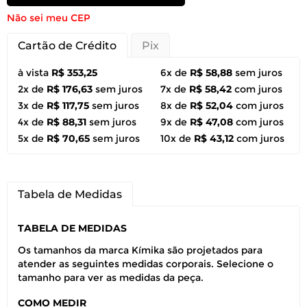
Não sei meu CEP
Cartão de Crédito
Pix
à vista
R$ 353,25
6x de
R$ 58,88
sem juros
2x de
R$ 176,63
sem juros
7x de
R$ 58,42
com juros
3x de
R$ 117,75
sem juros
8x de
R$ 52,04
com juros
4x de
R$ 88,31
sem juros
9x de
R$ 47,08
com juros
5x de
R$ 70,65
sem juros
10x de
R$ 43,12
com juros
Tabela de Medidas
TABELA DE MEDIDAS
Os tamanhos da marca Kímika são projetados para
atender as seguintes medidas corporais. Selecione o
tamanho para ver as medidas da peça.
COMO MEDIR