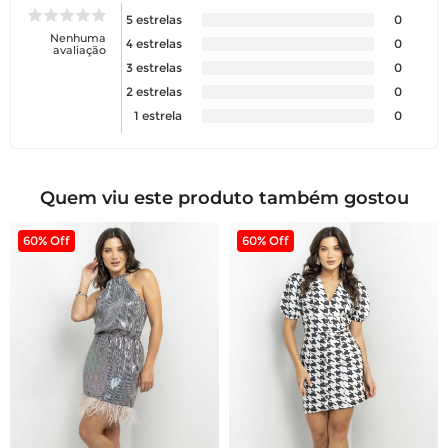
5 estrelas
0
Nenhuma
4 estrelas
0
avaliação
3 estrelas
0
2 estrelas
0
1 estrela
0
Quem viu este produto também gostou
60% Off
60% Off