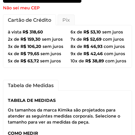
Não sei meu CEP
Cartão de Crédito
Pix
à vista
R$ 318,60
6x de
R$ 53,10
sem juros
2x de
R$ 159,30
sem juros
7x de
R$ 52,69
com juros
3x de
R$ 106,20
sem juros
8x de
R$ 46,93
com juros
4x de
R$ 79,65
sem juros
9x de
R$ 42,46
com juros
5x de
R$ 63,72
sem juros
10x de
R$ 38,89
com juros
Tabela de Medidas
TABELA DE MEDIDAS
Os tamanhos da marca Kímika são projetados para
atender as seguintes medidas corporais. Selecione o
tamanho para ver as medidas da peça.
COMO MEDIR