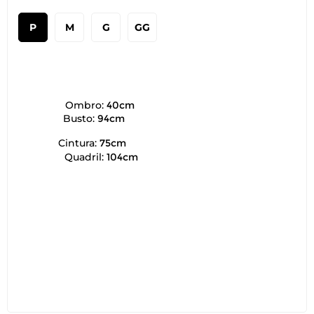
P
M
G
GG
Ombro:
40cm
Busto:
94cm
Cintura:
75cm
Quadril:
104cm