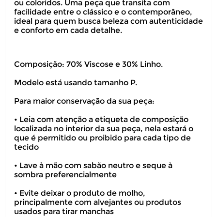
ou coloridos. Uma peça que transita com
facilidade entre o clássico e o contemporâneo,
ideal para quem busca beleza com autenticidade
e conforto em cada detalhe.
Composição: 70% Viscose e 30% Linho.
Modelo está usando tamanho P.
Você pode devolver este
produto gratuitamente.
Para maior conservação da sua peça:
• Leia com atenção a etiqueta de composição
Você possui até 07 dias corridos, após o
localizada no interior da sua peça, nela estará o
recebimento do produto, para solicitar
que é permitido ou proibido para cada tipo de
a troca ou devolução caso seu produto
tecido
esteja sem uso.
• Lave à mão com sabão neutro e seque à
É importante revisar as
políticas de
sombra preferencialmente
devolução
.
• Evite deixar o produto de molho,
principalmente com alvejantes ou produtos
usados para tirar manchas