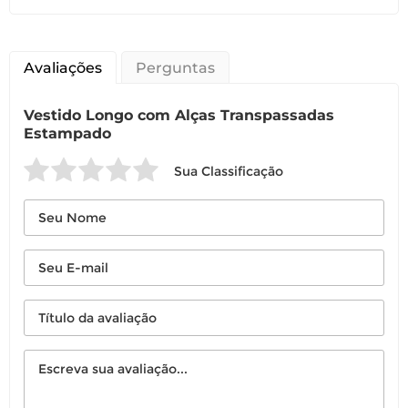
Você pode devolver este
Avaliações
produto gratuitamente.
Perguntas
Vestido Longo com Alças Transpassadas
Você possui até 07 dias corridos, após o
Estampado
recebimento do produto, para solicitar
a troca ou devolução caso seu produto
esteja sem uso.
Sua Classificação
É importante revisar as
políticas de
devolução
.