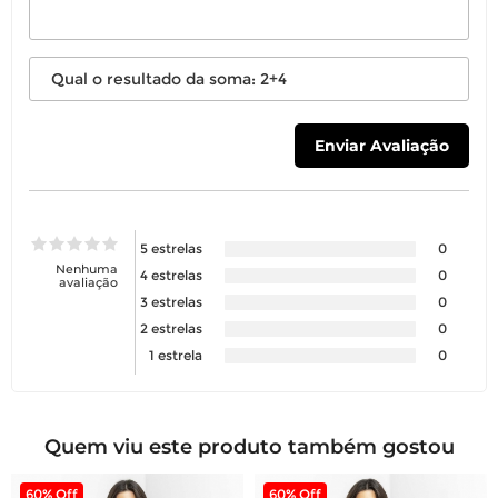
5 estrelas
0
Nenhuma
4 estrelas
0
avaliação
3 estrelas
0
2 estrelas
0
1 estrela
0
Quem viu este produto também gostou
60% Off
60% Off