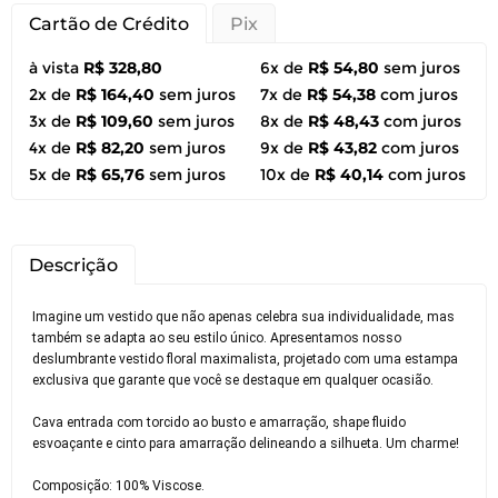
Cartão de Crédito
Pix
à vista
R$ 328,80
6x de
R$ 54,80
sem juros
2x de
R$ 164,40
sem juros
7x de
R$ 54,38
com juros
3x de
R$ 109,60
sem juros
8x de
R$ 48,43
com juros
4x de
R$ 82,20
sem juros
9x de
R$ 43,82
com juros
5x de
R$ 65,76
sem juros
10x de
R$ 40,14
com juros
Descrição
Imagine um vestido que não apenas celebra sua individualidade, mas
também se adapta ao seu estilo único. Apresentamos nosso
deslumbrante vestido floral maximalista, projetado com uma estampa
exclusiva que garante que você se destaque em qualquer ocasião.
Cava entrada com torcido ao busto e amarração, shape fluido
esvoaçante e cinto para amarração delineando a silhueta. Um charme!
Composição: 100% Viscose.