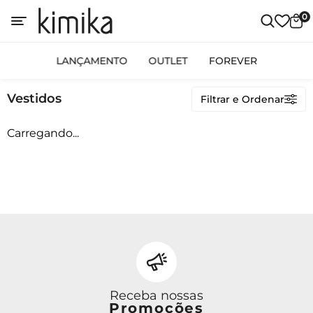
0
Categorias
LANÇAMENTO
OUTLET
FOREVER
LANÇAMENTO
Vestidos
Filtrar e Ordenar
OUTLET
FOREVER
Carregando...
Preço
Receba nossas
Promoções
Ordenar