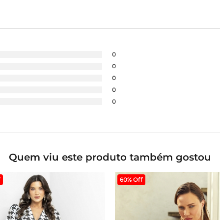
0
0
0
0
0
Quem viu este produto também gostou
f
60% Off