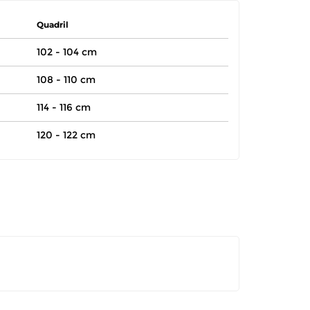
Quadril
102 - 104 cm
108 - 110 cm
114 - 116 cm
120 - 122 cm
itar a troca ou