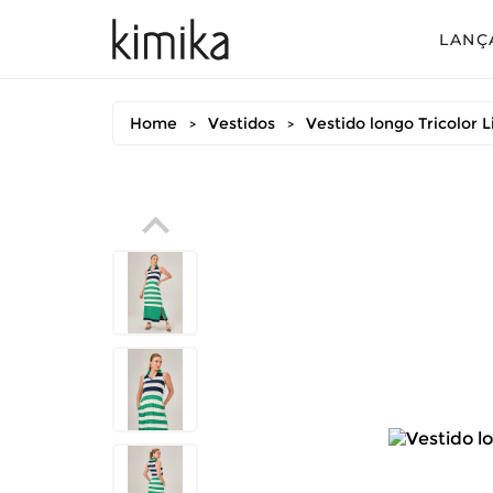
LANÇ
Avul
Home
Vestidos
Vestido longo Tricolor L
>
>
Conj
Conj
Conj
Mac
Vest
Vest
Vest