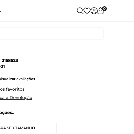
0
A
:
2158523
01
Visualizar avaliações
os favoritos
oca e Devolução
ções..
RA SEU TAMANHO