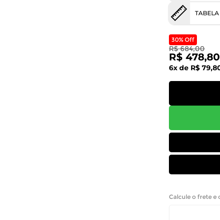
TABELA
30% Off
R$ 684,00
R$ 478,80
6x de R$ 79,8
Calcule o frete e