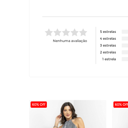
5 estrelas
4 estrelas
Nenhuma avaliação
3 estrelas
2 estrelas
1 estrela
60% Off
60% Of