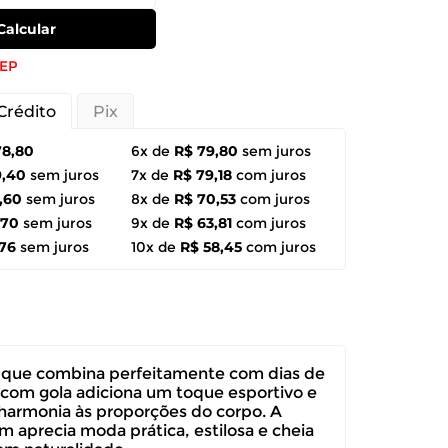
Calcular
CEP
Crédito
Pix
78,80
6x de
R$ 79,80
sem juros
9,40
sem juros
7x de
R$ 79,18
com juros
,60
sem juros
8x de
R$ 70,53
com juros
,70
sem juros
9x de
R$ 63,81
com juros
,76
sem juros
10x de
R$ 58,45
com juros
a que combina perfeitamente com dias de
 com gola adiciona um toque esportivo e
o harmonia às proporções do corpo. A
m aprecia moda prática, estilosa e cheia