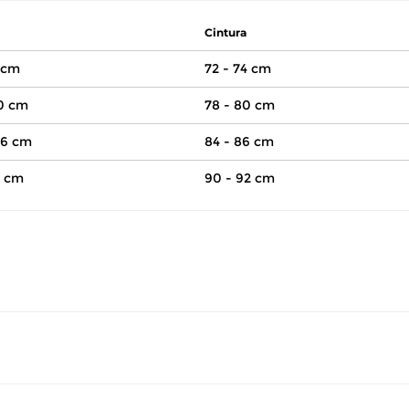
Cintura
 cm
72 - 74 cm
00 cm
78 - 80 cm
06 cm
84 - 86 cm
2 cm
90 - 92 cm
volver este produto gratuitamente.
até 07 dias corridos, após o recebimento do produto, para solic
so seu produto esteja sem uso.
 revisar as
políticas de devolução
.