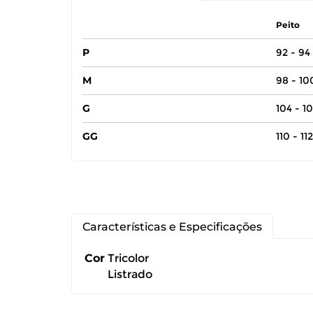
Peito
P
92 - 94
M
98 - 1
G
104 - 1
GG
110 - 11
Você pode de
Características e Especificações
Você possui 
Cor
Tricolor
Listrado
devolução ca
É importante