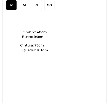
P
M
G
GG
Ombro:
40cm
Busto:
94cm
Cintura:
75cm
Quadril:
104cm