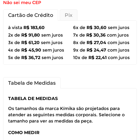
Não sei meu CEP
Cartão de Crédito
Pix
à vista
R$ 183,60
6x de
R$ 30,60
sem juros
2x de
R$ 91,80
sem juros
7x de
R$ 30,36
com juros
3x de
R$ 61,20
sem juros
8x de
R$ 27,04
com juros
4x de
R$ 45,90
sem juros
9x de
R$ 24,47
com juros
5x de
R$ 36,72
sem juros
10x de
R$ 22,41
com juros
Tabela de Medidas
TABELA DE MEDIDAS
Os tamanhos da marca Kímika são projetados para
atender as seguintes medidas corporais. Selecione o
tamanho para ver as medidas da peça.
COMO MEDIR