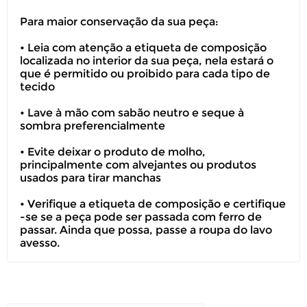
Para maior conservação da sua peça:
• Leia com atenção a etiqueta de composição
Você pode devolver este
localizada no interior da sua peça, nela estará o
produto gratuitamente.
que é permitido ou proibido para cada tipo de
tecido
Você possui até 07 dias corridos, após o
• Lave à mão com sabão neutro e seque à
recebimento do produto, para solicitar
sombra preferencialmente
a troca ou devolução caso seu produto
esteja sem uso.
• Evite deixar o produto de molho,
principalmente com alvejantes ou produtos
É importante revisar as
políticas de
usados para tirar manchas
devolução
.
• Verifique a etiqueta de composição e certifique
-se se a peça pode ser passada com ferro de
passar. Ainda que possa, passe a roupa do lavo
avesso.