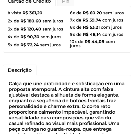
Cartão de Crédito
Pix
à vista
R$ 361,20
6x de
R$ 60,20
sem juros
7x de
R$ 59,74
com juros
2x de
R$ 180,60
sem juros
8x de
R$ 53,21
com juros
3x de
R$ 120,40
sem juros
9x de
R$ 48,14
com juros
4x de
R$ 90,30
sem juros
10x de
R$ 44,09
com
5x de
R$ 72,24
sem juros
juros
Descrição
Calça que une praticidade e sofisticação em uma
proposta atemporal. A cintura alta com faixa
ajustável destaca a silhueta de forma elegante,
enquanto a sequência de botões frontais traz
personalidade e charme extra. O corte reto
proporciona caimento impecável, garantindo
versatilidade para composições que vão do
casual refinado ao visual mais profissional. Uma
peça curinga no guarda-roupa, que entrega