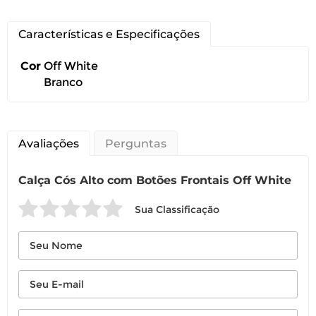
Características e Especificações
Você pode devolver este
Cor
Off White
produto gratuitamente.
Branco
Você possui até 07 dias corridos, após o
recebimento do produto, para solicitar
Avaliações
Perguntas
a troca ou devolução caso seu produto
esteja sem uso.
Calça Cós Alto com Botões Frontais Off White
É importante revisar as
políticas de
devolução
.
Sua Classificação