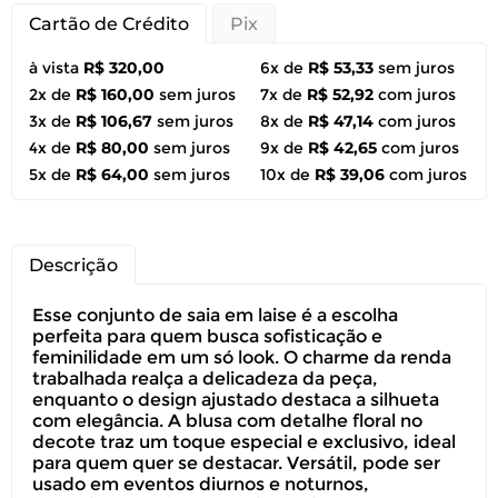
Cartão de Crédito
Pix
à vista
R$ 320,00
6x de
R$ 53,33
sem juros
2x de
R$ 160,00
sem juros
7x de
R$ 52,92
com juros
3x de
R$ 106,67
sem juros
8x de
R$ 47,14
com juros
4x de
R$ 80,00
sem juros
9x de
R$ 42,65
com juros
5x de
R$ 64,00
sem juros
10x de
R$ 39,06
com juros
Descrição
Esse conjunto de saia em laise é a escolha
perfeita para quem busca sofisticação e
feminilidade em um só look. O charme da renda
trabalhada realça a delicadeza da peça,
enquanto o design ajustado destaca a silhueta
com elegância. A blusa com detalhe floral no
decote traz um toque especial e exclusivo, ideal
para quem quer se destacar. Versátil, pode ser
usado em eventos diurnos e noturnos,