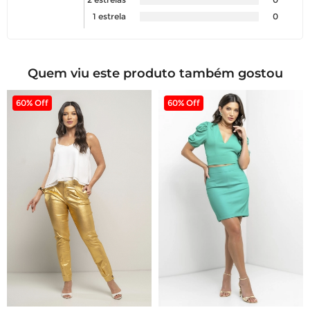
1 estrela
0
Quem viu este produto também gostou
60% Off
60% Off