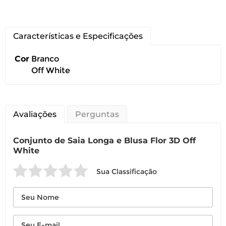
Características e Especificações
Cor
Branco
Você pode devolver este
Off White
produto gratuitamente.
Você possui até 07 dias corridos, após o
recebimento do produto, para solicitar
Avaliações
Perguntas
a troca ou devolução caso seu produto
esteja sem uso.
Conjunto de Saia Longa e Blusa Flor 3D Off
White
É importante revisar as
políticas de
devolução
.
Sua Classificação