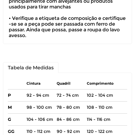
principalmente com alvejantes ou produtos
usados para tirar manchas
• Verifique a etiqueta de composição e certifique
-se se a peça pode ser passada com ferro de
passar. Ainda que possa, passe a roupa do lavo
avesso.
Tabela de Medidas
Cintura
Quadril
Comprimento
P
92 - 94 cm
72 - 74 cm
102 - 104 cm
M
98 - 100 cm
78 - 80 cm
108 - 110 cm
G
104 - 106 cm
84 - 86 cm
114 - 116 cm
GG
110 - 112 cm
90 - 92 cm
120 - 122 cm