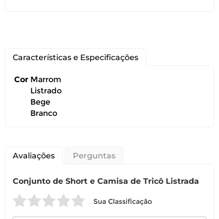
Características e Especificações
Cor
Marrom
Você pode devolver este
Listrado
produto gratuitamente.
Bege
Branco
Você possui até 07 dias corridos, após o
recebimento do produto, para solicitar
a troca ou devolução caso seu produto
esteja sem uso.
Avaliações
Perguntas
É importante revisar as
políticas de
devolução
.
Conjunto de Short e Camisa de Tricô Listrada
Sua Classificação