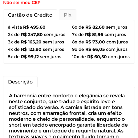
Não sei meu CEP
Cartão de Crédito
Pix
à vista
R$ 495,60
6x de
R$ 82,60
sem juros
2x de
R$ 247,80
sem juros
7x de
R$ 81,96
com juros
3x de
R$ 165,20
sem juros
8x de
R$ 73,00
com juros
4x de
R$ 123,90
sem juros
9x de
R$ 66,05
com juros
5x de
R$ 99,12
sem juros
10x de
R$ 60,50
com juros
Descrição
A harmonia entre conforto e elegância se revela
neste conjunto, que traduz o espírito leve e
sofisticado do verão. A camisa listrada em tons
neutros, com amarração frontal, cria um efeito
moderno e cheio de personalidade, enquanto o
short em tecido encorpado garante liberdade de
movimento e um toque de requinte natural. As
texturas suaves e o caimento fluido tornam o