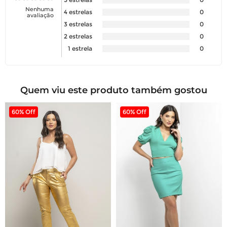
Nenhuma
4 estrelas
0
avaliação
3 estrelas
0
2 estrelas
0
1 estrela
0
Quem viu este produto também gostou
60% Off
60% Off