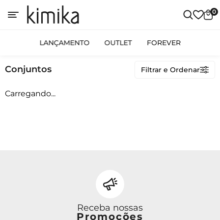
0
Categorias
LANÇAMENTO
OUTLET
FOREVER
LANÇAMENTO
Conjuntos
Filtrar e Ordenar
OUTLET
FOREVER
Carregando...
Preço
Receba nossas
Promoções
Ordenar