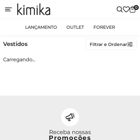
0
Categorias
LANÇAMENTO
OUTLET
FOREVER
LANÇAMENTO
Vestidos
Filtrar e Ordenar
OUTLET
FOREVER
Carregando...
Preço
Receba nossas
Promoções
Ordenar