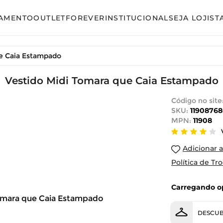
AMENTO
OUTLET
FOREVER
INSTITUCIONAL
SEJA LOJIST
so
Avulso
e Caia Estampado
unto Calça
Conjunto Calça
unto Saia
Vestido Midi Tomara que Caia Estampado
Conjunto Saia
unto Short
Conjunto Shorts
Código no site
SKU:
11908768
acão
Linha Plus Size
MPN:
11908
ido Curto
Macacão
Adicionar a
ido Longo
Vestido Curto
Política de Tr
ido Midi
Vestido Longo
Carregando op
Vestido Midi
DESCUB