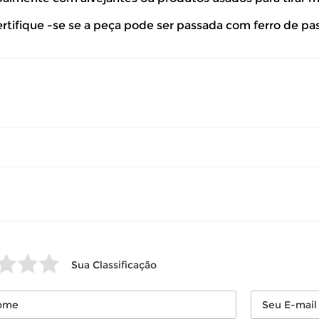
so seu produto esteja sem uso.
ertifique -se se a peça pode ser passada com ferro de pa
 revisar as
políticas de devolução
.
Sua Classificação