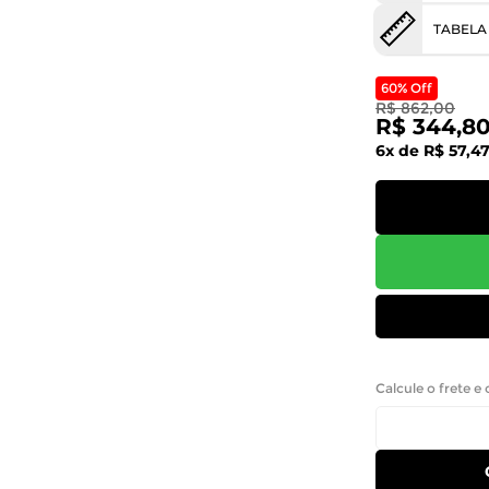
TABELA
60% Off
R$ 862,00
R$ 344,8
6x de R$ 57,4
Calcule o frete e