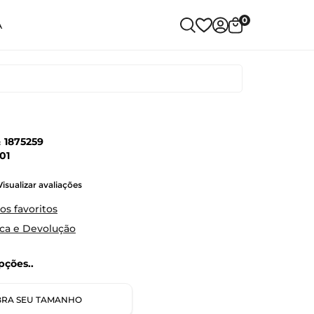
0
A
:
1875259
01
Visualizar avaliações
os favoritos
oca e Devolução
ções..
RA SEU TAMANHO