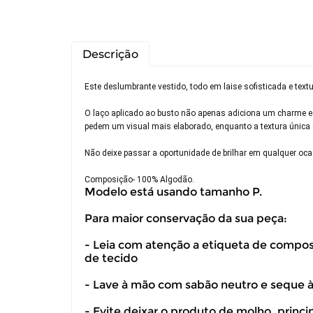
Descrição
Este deslumbrante vestido, todo em laise sofisticada e tex
O laço aplicado ao busto não apenas adiciona um charme es
pedem um visual mais elaborado, enquanto a textura única da
Não deixe passar a oportunidade de brilhar em qualquer oc
Composição- 100% Algodão.
Modelo está usando tamanho P.
Para maior conservação da sua peça:
- Leia com atenção a etiqueta de composiç
de tecido
Você pode de
- Lave à mão com sabão neutro e seque 
- Evite deixar o produto de molho, princ
Você possui 