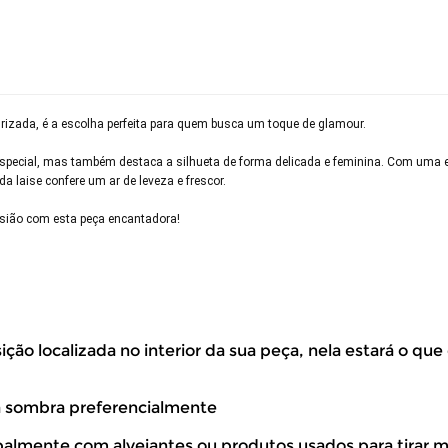
turizada, é a escolha perfeita para quem busca um toque de glamour.
pecial, mas também destaca a silhueta de forma delicada e feminina. Com uma esté
 laise confere um ar de leveza e frescor.
asião com esta peça encantadora!
ão localizada no interior da sua peça, nela estará o que
volver este produto gratuitamente.
à sombra preferencialmente
ipalmente com alvejantes ou produtos usados para tirar 
até 07 dias corridos, após o recebimento do produto, para solic