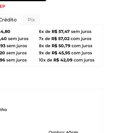
CEP
Crédito
Pix
44,80
6x de
R$ 57,47
sem juros
,40
sem juros
7x de
R$ 57,02
com juros
,93
sem juros
8x de
R$ 50,79
com juros
,20
sem juros
9x de
R$ 45,95
com juros
,96
sem juros
10x de
R$ 42,09
com juros
anho
Ombro:
40cm