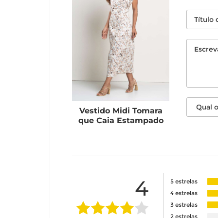
Vestido Midi Tomara
que Caia Estampado
4
5 estrelas
4 estrelas
3 estrelas
2 estrelas