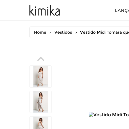
LANÇ
Avul
Home
Vestidos
Vestido Midi Tomara qu
>
>
Conj
Conj
Conj
Mac
Vest
Vest
Vest