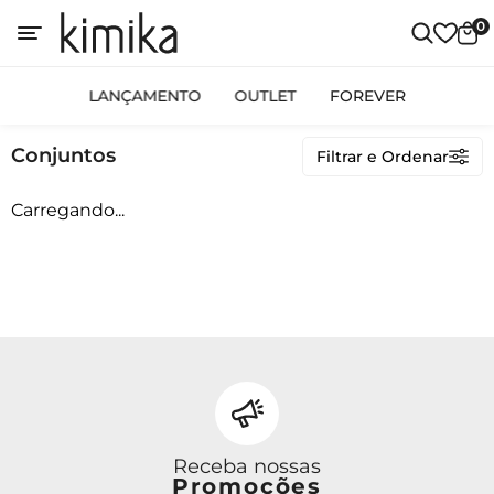
0
Categorias
LANÇAMENTO
OUTLET
FOREVER
LANÇAMENTO
Conjuntos
Filtrar e Ordenar
OUTLET
FOREVER
Carregando...
Preço
Receba nossas
Promoções
Ordenar